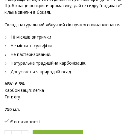
Щоб краще розкрити ароматику, дайте сидру “подихати”
кілька хвилин в бокалі.
Склад: натуральний яблучний сік прямого вичавлювання
18 місяців витримки
Не містить сульфіти
Не пастеризований.
Натуральна традиційна карбонізація.
Допускається природній осад.
ABV: 6.3%
Карбонізація: легка
Тип: dry
750 мл.
Є в наявності
Яблуневі зорі кількість