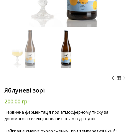
Яблуневі зорі
200.00
грн
Первинна ферментація при атмосферному тиску за
допомогою селекціонованих штамів дріжджів.
Найкраще смакує охолодженим, при температурі 8-10°C.